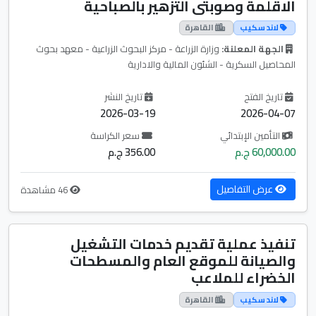
الاقلمة وصوبتى التزهير بالصباحية
لاند سكيب
القاهرة
الجهة المعلنة:
وزارة الزراعة - مركز البحوث الزراعية - معهد بحوث
المحاصيل السكرية - الشئون المالية والادارية
تاريخ الفتح
تاريخ النشر
2026-03-19
2026-04-07
التأمين الإبتدائي
سعر الكراسة
60,000.00 ج.م
356.00 ج.م
عرض التفاصيل
46 مشاهدة
تنفيذ عملية تقديم خدمات التشغيل
والصيانة للموقع العام والمسطحات
الخضراء للملاعب
لاند سكيب
القاهرة