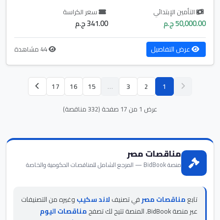
التأمين الإبتدائي
سعر الكراسة
50,000.00 ج.م
341.00 ج.م
عرض التفاصيل
44 مشاهدة
17
16
15
…
3
2
1
عرض 1 من 17 صفحة (332 مناقصة)
مناقصات مصر
منصة BidBook — المرجع الشامل للمناقصات الحكومية والخاصة
تابع
مناقصات مصر
في تصنيف
لاند سكيب
وغيره من التصنيفات
عبر منصة BidBook. المنصة تتيح لك تصفح
مناقصات اليوم