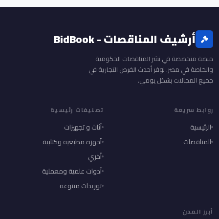
أرشيف المناقصات - BidBook
منصة متخصصة في نشر المناقصات الحكومية
والخاصة في مصر. نوفر أحدث الفرص التجارية في
جميع المجالات بشكل يومي.
روابط سريعة
تصنيفات رئيسية
الرئيسية
أثاث و تجهيزات
المناقصات
أجهزه مطبعيه وكتابية
أخري
أدوات علمية ومعملية
توريدات متنوعه
أبرز المدن