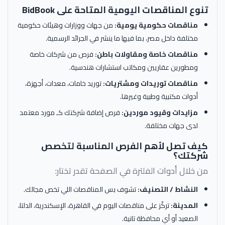
تنوع المناقصات اليومية المتاحة على BidBook
مناقصات حكومية يومية:
من جهات ووزارات وهيئات حكومية
مختلفة داخل مصر، بما فيها ما ينشر في الجرائد الرسمية.
مناقصات خاصة ومقاولات باطن:
فرص من شركات خاصة
ومطورين عقاريين ومكاتب استشارات هندسية.
مناقصات توريدات ومشتريات:
توريد خامات، معدات، أجهزة،
أدوات مكتبية وطبية وغيرها.
مزايدات وقيود موردين:
فرص إضافة شركتك كـ مورد معتمد
لدى جهات مختلفة.
كيف تصل لأهم الفرص المناسبة لتخصص
شركتك؟
من خلال أدوات الفلترة في الصفحة تقدر تختار:
النشاط / التصنيف:
تشوف بس المناقصات اللي تخص مجالك.
المدينة:
تركّز على مناقصات اليوم في القاهرة، الإسكندرية، الدلتا،
الصعيد أو أي محافظة تانية.