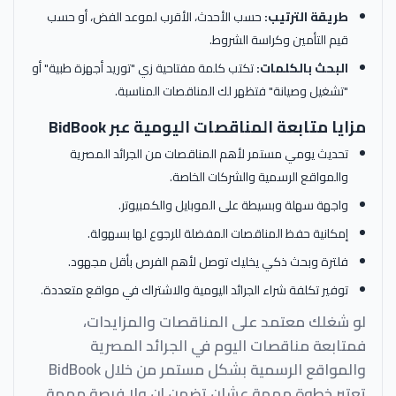
طريقة الترتيب:
حسب الأحدث، الأقرب لموعد الفض، أو حسب
قيم التأمين وكراسة الشروط.
البحث بالكلمات:
تكتب كلمة مفتاحية زي "توريد أجهزة طبية" أو
"تشغيل وصيانة" فتظهر لك المناقصات المناسبة.
مزايا متابعة المناقصات اليومية عبر BidBook
تحديث يومي مستمر لأهم المناقصات من الجرائد المصرية
والمواقع الرسمية والشركات الخاصة.
واجهة سهلة وبسيطة على الموبايل والكمبيوتر.
إمكانية حفظ المناقصات المفضلة للرجوع لها بسهولة.
فلترة وبحث ذكي يخليك توصل لأهم الفرص بأقل مجهود.
توفير تكلفة شراء الجرائد اليومية والاشتراك في مواقع متعددة.
لو شغلك معتمد على المناقصات والمزايدات،
فمتابعة مناقصات اليوم في الجرائد المصرية
والمواقع الرسمية بشكل مستمر من خلال BidBook
تعتبر خطوة مهمة عشان تضمن إن ولا فرصة مهمة