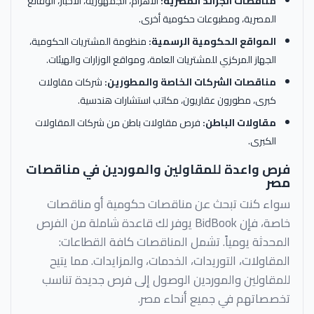
مناقصات الجرائد المصرية:
الأهرام، الجمهورية، الأخبار، الوقائع
المصرية، ومطبوعات حكومية أخرى.
المواقع الحكومية الرسمية:
منظومة المشتريات الحكومية،
الجهاز المركزي للمشتريات العامة، ومواقع الوزارات والهيئات.
مناقصات الشركات الخاصة والمطورين:
شركات مقاولات
كبرى، مطورون عقاريون، مكاتب استشارات هندسية.
مقاولات الباطن:
فرص مقاولات باطن من شركات المقاولات
الكبرى.
فرص واعدة للمقاولين والموردين في مناقصات
مصر
سواء كنت تبحث عن مناقصات حكومية أو مناقصات
خاصة، فإن BidBook يوفر لك قاعدة شاملة من الفرص
المحدثة يومياً. تشمل المناقصات كافة القطاعات:
المقاولات، التوريدات، الخدمات، والمزايدات. مما يتيح
للمقاولين والموردين الوصول إلى فرص جديدة تناسب
تخصصاتهم في جميع أنحاء مصر.