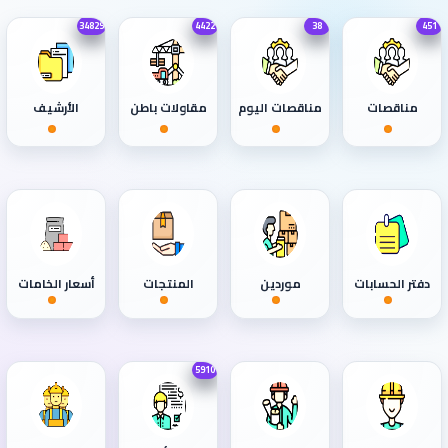
34829
4422
38
451
مناقصات
مناقصات اليوم
مقاولات باطن
الأرشيف
دفتر الحسابات
موردين
المنتجات
أسعار الخامات
5910