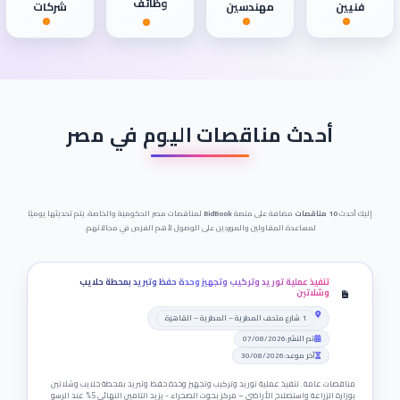
وظائف
فنيين
مهندسين
شركات
أحدث مناقصات اليوم في مصر
إليك أحدث
10 مناقصات
مضافة على منصة
BidBook
لمناقصات مصر الحكومية والخاصة، يتم تحديثها يوميًا
لمساعدة المقاولين والموردين على الوصول لأهم الفرص في مجالاتهم.
تنفيذ عملية توريد وتركيب وتجهيز وحدة حفظ وتبريد بمحطة حلايب
وشلاتين
1 شارع متحف المطرية – المطرية – القاهرة
تم النشر:
07/08/2026
آخر موعد:
30/08/2026
مناقصات عامة . تنفيذ عملية توريد وتركيب وتجهيز وحدة حفظ وتبريد بمحطة حلايب وشلاتين
بوزارة الزراعة واستصلاح الأراضى – مركز بحوث الصحراء - يزيد التامين النهائي 5% عند الرسو