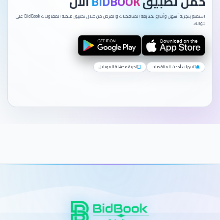
حمّل تطبيق
BIDBOOK
الآن
استمتع بتجربة أسهل وأسرع لمتابعة المناقصات والفرص من خلال تطبيق منصة المقاولات BidBook على
جوّالك.
تنبيهات أحدث المناقصات
تجربة محسّنة للموبايل