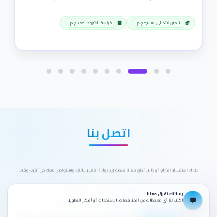
تأمين ابتدائي: 5,000 ج.م
كراسة الشروط: 355 ج.م
اتصل بنا
عندك استفسار، اقتراح، أو حابب تطور معانا منصة بيد بوك؟ اكتب رسالتك وسنتواصل معك في أقرب وقت.
رسالتك تفرق معانا
اكتب لنا أي ملاحظات عن المناقصات، الاستخدام، أو أفكار التطوير.