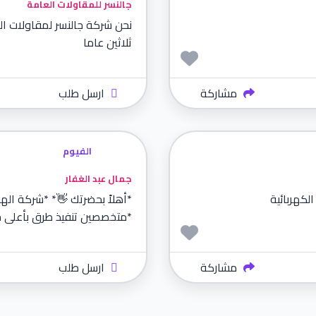
جالنسر للمقاولات العامة
نحن شركة جالنسر لمقاولات الك
ثلاثين عاما
مشاركة
ارسل طلب
الفيوم
جمال عبد الغفار
لكهربائية
*أهلاً بحضرتك 👋* *شركة اله
*متخصصين تنفيذ طرق بأعلى ج
مشاركة
ارسل طلب