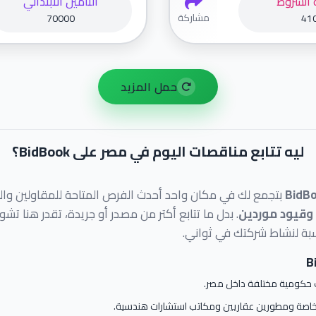
 الشروط
التامين الابتدائي
مشاركة
70000
41
حمل المزيد
ليه تتابع مناقصات اليوم في مصر على BidBook؟
BidB
بتجمع لك في مكان واحد أحدث الفرص المتاحة للمقاولين وال
 وقيود موردين
. بدل ما تتابع أكتر من مصدر أو جريدة، تقدر هنا ت
بة لنشاط شركتك في ثواني.
 حكومية مختلفة داخل مصر.
صة ومطورين عقاريين ومكاتب استشارات هندسية.