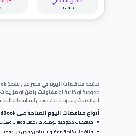
التامين الابتدائي
كراسة
0
37000
صفحة
مناقصات اليوم في مصر
على منصة
ook
حكومية أو خاصة أو
مقاولات باطن
أو
مزايدات
أدوات بحث وفلترة تخليك توصل للمناقصات المناس
أنواع مناقصات اليوم المتاحة على BidBook
مناقصات حكومية يومية:
من جهات ووزارات وهيئات
مناقصات خاصة ومقاولات باطن:
فرص من شركات خا