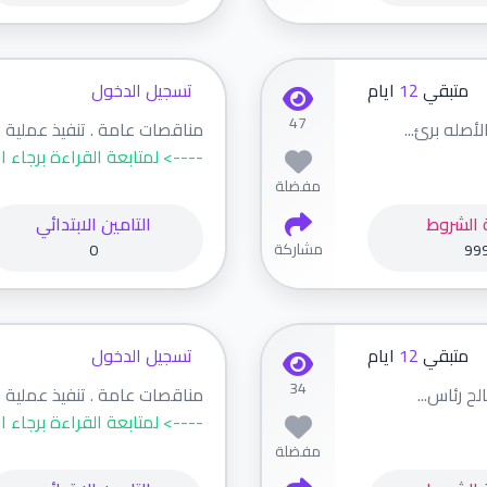
متبقي
12
ايام
تسجيل الدخول
47
أصله برئ...
مناقصات عامة . تنفيذ عملية تو
----> لمتابعة القراءة برجاء ا
مفضلة
 الشروط
التامين الابتدائي
مشاركة
0
99
متبقي
12
ايام
تسجيل الدخول
34
ح رئاس...
مناقصات عامة . تنفيذ عملية ت
----> لمتابعة القراءة برجاء ا
مفضلة