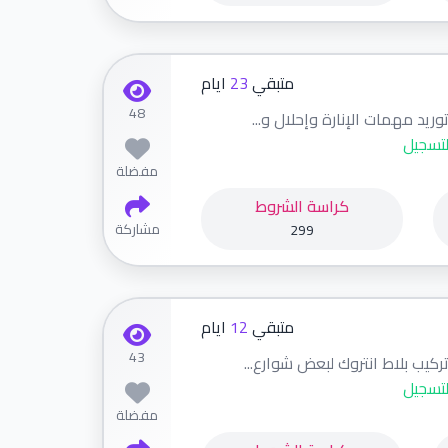
متبقي
23
ايام
48
ريد مهمات الإنارة وإحلال و...
لتسجيل
مفضلة
كراسة الشروط
مشاركة
299
متبقي
12
ايام
43
ركيب بلاط انتروك لبعض شوارع...
لتسجيل
مفضلة