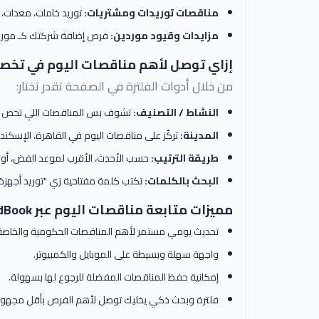
مناقصات توريدات ومشتريات:
توريد خامات، معدات، 
مزايدات وقيود موردين:
فرص إضافة شركتك كـ مورد
إزاي توصل لأهم مناقصات اليوم في تخ
من خلال أدوات الفلترة في الصفحة تقدر تختار:
النشاط / التصنيف:
تشوف بس المناقصات اللي تخص م
المدينة:
تركّز على مناقصات اليوم في القاهرة، الإسكندرية
طريقة الترتيب:
حسب الأحدث، الأقرب لموعد الفض، أو 
البحث بالكلمات:
تكتب كلمة مفتاحية زي "توريد أجهزة 
مميزات متابعة مناقصات اليوم عبر BidBook
تحديث يومي مستمر لأهم المناقصات الحكومية والخاصة
واجهة سهلة وبسيطة على الموبايل والكمبيوتر.
إمكانية حفظ المناقصات المفضلة للرجوع لها بسهولة.
فلترة وبحث ذكي يخليك توصل لأهم الفرص بأقل مجهود