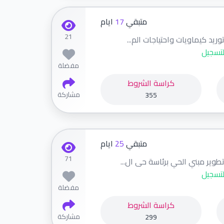
متبقي
17
ايام
21
ريد كيماويات واحتياجات الم...
لتسجيل
مفضلة
كراسة الشروط
مشاركة
355
متبقي
25
ايام
71
طوير مبني الحي برئاسة حى ال...
لتسجيل
مفضلة
كراسة الشروط
مشاركة
299