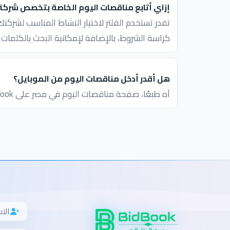
إزاي أتابع مناقصات اليوم الخاصة بتخصص شركت
تقدر تستخدم الفلتر لاختيار النشاط المناسب لشركت
كراسة الشروط، بالإضافة لإمكانية البحث بالكلمات ا
هل أقدر أدخل مناقصات اليوم من الموبايل؟
آه طبعًا، صفحة مناقصات اليوم في مصر على BidBook متوافقة مع الموبايل، وتقدر من خلالها تبحث وتفلتر وتحفظ المناقصات المفضلة بسهولة من أي جهاز.
الت