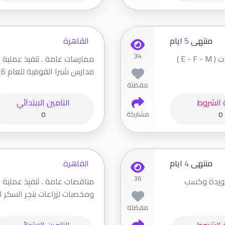
منتهى
5
ايام
القاهرة
34
ممارسات عامة . تنفيذ عملية توريد وشراء كتب اللغات ( E - F - M )
ممارسات عامة . تنفيذ عملية شر
مدارس شبرا القومية للعام 2027/2026م
مفضلة
 الشروط
التامين الابتدائي
مشاركة
0
0
منتهى
4
ايام
القاهرة
36
ستوردة وكسب
مناقصات عامة . تنفيذ عملية
ومخصبات لزراعات بنجر السكر الت
مفضلة