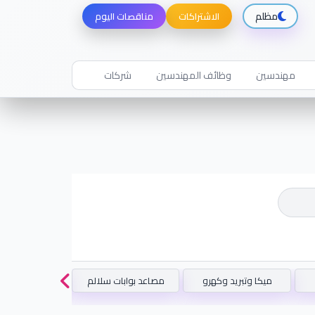
مظلم
الاشتراكات
مناقصات اليوم
مهندسين
وظائف المهندسين
شركات
ميكا وتبريد وكهرو
مصاعد بوابات سلالم
مناقصات استش