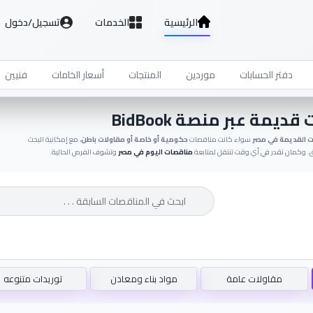
الرئيسية
الخدمات
تسجيل/دخول
دفتر الحسابات
موردين
المنتجات
أسعار الخامات
فنيين
مة عبر منصة BidBook
ت القديمة في مصر
سواء كانت مناقصات
حكومية أو خاصة أو مقاولات باطن
، مع إمكانية البحث
وق. وكمان تقدر في أي وقت تنتقل لمتابعة
مناقصات اليوم في مصر
وتشوف الفرص الحالية.
مقاولات عامة
مواد بناء ومعادن
توريدات متنوعه