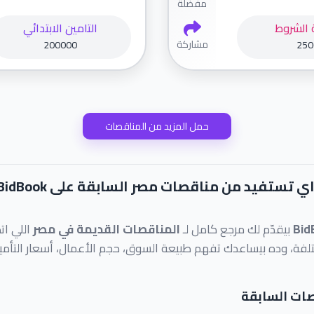
مفضلة
 الشروط
التامين الابتدائي
مشاركة
200000
250
حمل المزيد من المناقصات
اي تستفيد من مناقصات مصر السابقة على BidBook؟
Bid
بيقدّم لك مرجع كامل لـ
المناقصات القديمة في مصر
اللي ا
لفة، وده بيساعدك تفهم طبيعة السوق، حجم الأعمال، أسعار التأمين
صات السابقة