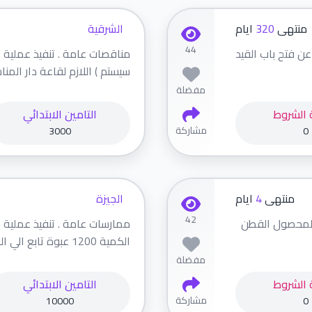
منتهى
320
ايام
الشرقية
44
ن فتح باب القيد
مناقصات عامة . تنفيذ عملية ت
سيستم ) اللازم لقاعة دار المناس
مفضلة
 الشروط
التامين الابتدائي
مشاركة
3000
0
منتهى
4
ايام
الجيزة
42
د لمحصول القطن
ممارسات عامة . تنفيذ عملية 
الكمية 1200 عبوة تابع الي الجمعية التعا...
مفضلة
 الشروط
التامين الابتدائي
مشاركة
10000
0