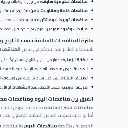
مناقصات حكومية سابقة:
من وزارات وهيئات وجهات
مناقصات خاصة ومقاولات باطن:
مشاريع قديمة من 
مناقصات توريدات ومشتريات:
توريد خامات، معدات، 
مزايدات وقيود موردين:
فرص تم طرحها قبل كده لضم
فلترة المناقصات السابقة حسب التاريخ و
باستخدام الفلاتر تقدر تتحكم في عرض
المناقصات
الفترة الزمنية:
اختيار من – إلى بالتاريخ، عشان تركّز عل
المدينة:
عرض مناقصات القاهرة، الإسكندرية، الصعيد، الد
تصنيف النشاط:
تركّز على نشاط شركتك بس وتشوف الم
طريقة الترتيب:
حسب الأحدث، عدد المشاهدات أو الأيام
الفرق بين مناقصات اليوم ومناقصات مصر
مناقصات مصر السابقة
مخصصة لعرض المناقصات 
أما لو حابب تشوف الفرص المتاحة دلوقتي، تقدر
الجمع بين متابعة
مناقصات اليوم
واستخدام
م