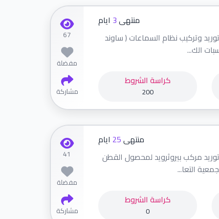
منتهى
3
ايام
67
وريد وتركيب نظام السماعات ( ساوند
بات الك...
مفضلة
كراسة الشروط
مشاركة
200
منتهى
25
ايام
41
توريد مركب بيروثرويد لمحصول القطن
مفضلة
كراسة الشروط
مشاركة
0