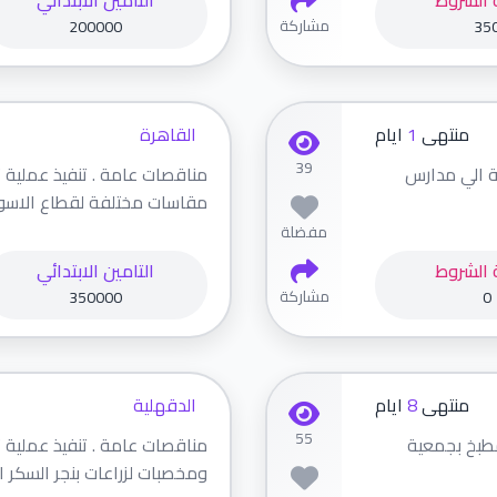
 الشروط
التامين الابتدائي
مشاركة
200000
35
منتهى
1
ايام
القاهرة
39
عة الي مدارس
مقاسات مختلفة لقطاع الاسواق 
مفضلة
 الشروط
التامين الابتدائي
مشاركة
350000
0
منتهى
8
ايام
الدقهلية
55
مطبخ بجمعية
مناقصات عامة . تنفيذ عملية
ومخصبات لزراعات بنجر السكر الت