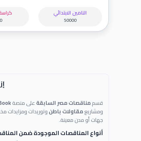
التامين الابتدائي
كراسة
0
50000
إز
قسم
مناقصات مصر السابقة
على منصة
Book
ومشاريع
مقاولات باطن
وتوريدات ومزايدات مخت
جهات أو مدن معينة.
أنواع المناقصات الموجودة ضمن المناق