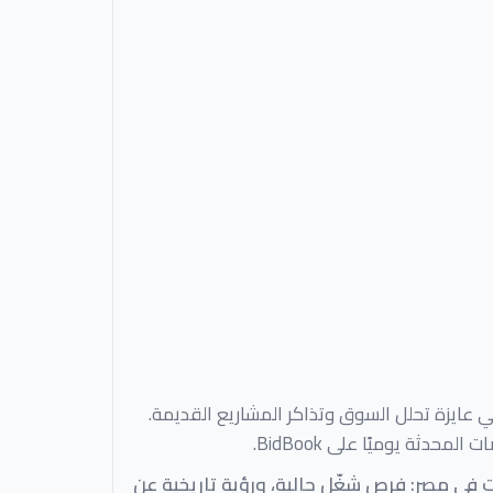
عايزة تحلل السوق وتذاكر المشاريع القديمة.
حدثة يوميًا على BidBook.
ي مصر: فرص شغّل حالية، ورؤية تاريخية عن