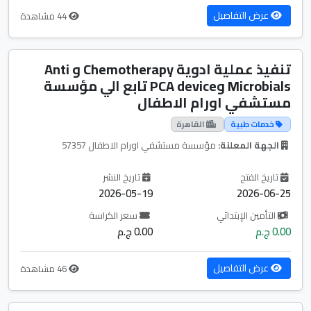
عرض التفاصيل
44 مشاهدة
تنفيذ عملية ادوية Chemotherapy و Anti
Microbials وPCA device تابع الي مؤسسة
مستشفي اورام الاطفال
خدمات طبية
القاهرة
الجهة المعلنة:
مؤسسة مستشفي اورام الاطفال 57357
تاريخ الفتح
تاريخ النشر
2026-05-19
2026-06-25
التأمين الإبتدائي
سعر الكراسة
0.00 ج.م
0.00 ج.م
عرض التفاصيل
46 مشاهدة