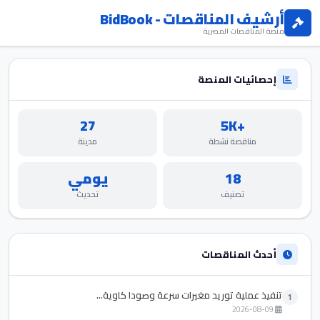
أرشيف المناقصات - BidBook
منصة المناقصات المصرية
إحصائيات المنصة
27
+5K
مناقصة نشطة
مدينة
18
يومي
تصنيف
تحديث
أحدث المناقصات
تنفيذ عملية توريد مغيرات سرعة وصودا كاوية...
1
2026-08-09