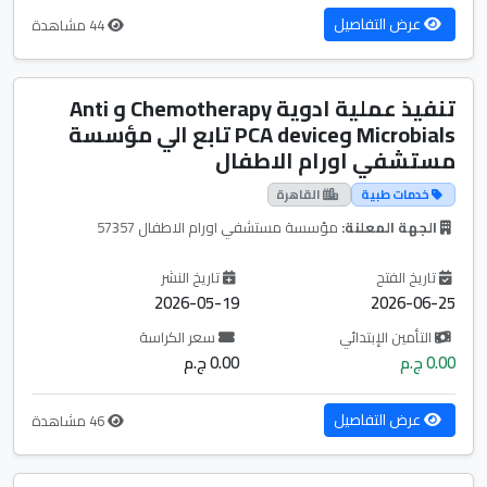
عرض التفاصيل
44 مشاهدة
تنفيذ عملية ادوية Chemotherapy و Anti
Microbials وPCA device تابع الي مؤسسة
مستشفي اورام الاطفال
خدمات طبية
القاهرة
الجهة المعلنة:
مؤسسة مستشفي اورام الاطفال 57357
تاريخ الفتح
تاريخ النشر
2026-05-19
2026-06-25
التأمين الإبتدائي
سعر الكراسة
0.00 ج.م
0.00 ج.م
عرض التفاصيل
46 مشاهدة