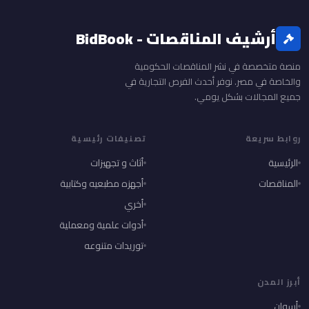
أرشيف المناقصات - BidBook
منصة متخصصة في نشر المناقصات الحكومية
والخاصة في مصر. نوفر أحدث الفرص التجارية في
جميع المجالات بشكل يومي.
روابط سريعة
تصنيفات رئيسية
الرئيسية
أثاث و تجهيزات
المناقصات
أجهزه مطبعيه وكتابية
أخري
أدوات علمية ومعملية
توريدات متنوعه
أبرز المدن
أسوان