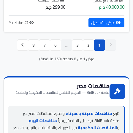
40,000.00 ج.م
299.00 ج.م
عرض التفاصيل
47 مشاهدة
8
7
6
…
3
2
1
عرض 1 من 8 صفحة (160 مناقصة)
مناقصات مصر
منصة BidBook — المرجع الشامل للمناقصات الحكومية والخاصة
تابع
مناقصات مدينة ج.سيناء
وجميع محافظات مصر عبر
منصة BidBook. تجد على المنصة يومياً
مناقصات اليوم
و
المناقصات الحكومية
في الكهرباء والمقاولات والتوريدات، مع