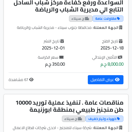
السواعدة ورفع كفاءة مركز شباب الساحل
التابع الي مديرية الشباب والرياضة
مقاولات عامة
ج.سيناء
الجهة المعلنة:
محافظة جنوب سيناء - مديرية الشباب والرياضة
تاريخ الفتح
تاريخ النشر
2025-12-01
2025-12-18
التأمين الإبتدائي
سعر الكراسة
8,000.00 ج.م
350.00 ج.م
عرض التفاصيل
67 مشاهدة
مناقصات عامة . تنفيذ عملية توريد 10000
طن منجنيز طبيعي بمنطقة ابوزنيمة
كهرباء وتيار خفيف
ج.سيناء
الجهة المعلنة:
شركة سيناء للمنجنيز - احدى شركات قطاع الاعمال