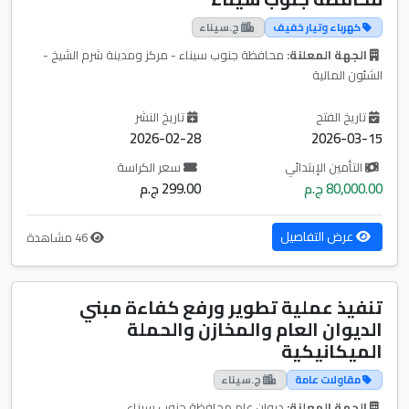
كهرباء وتيار خفيف
ج.سيناء
الجهة المعلنة:
محافظة جنوب سيناء - مركز ومدينة شرم الشيخ -
الشئون المالية
تاريخ الفتح
تاريخ النشر
2026-02-28
2026-03-15
التأمين الإبتدائي
سعر الكراسة
80,000.00 ج.م
299.00 ج.م
عرض التفاصيل
46 مشاهدة
تنفيذ عملية تطوير ورفع كفاءة مبني
الديوان العام والمخازن والحملة
الميكانيكية
مقاولات عامة
ج.سيناء
الجهة المعلنة:
ديوان عام محافظة جنوب سيناء