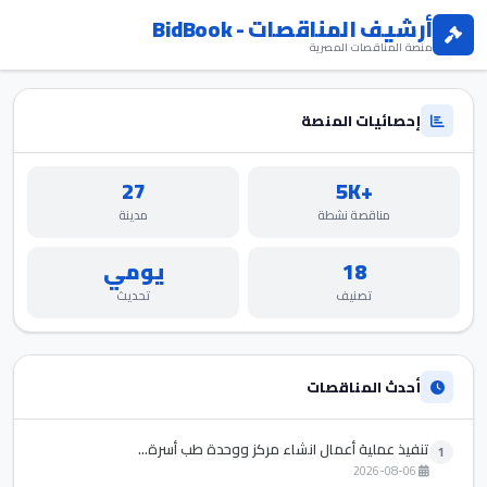
أرشيف المناقصات - BidBook
منصة المناقصات المصرية
إحصائيات المنصة
27
+5K
مناقصة نشطة
مدينة
18
يومي
تصنيف
تحديث
أحدث المناقصات
تنفيذ عملية أعمال انشاء مركز ووحدة طب أسرة...
1
2026-08-06