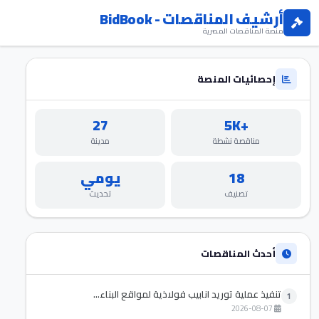
أرشيف المناقصات - BidBook
منصة المناقصات المصرية
إحصائيات المنصة
27
+5K
مناقصة نشطة
مدينة
18
يومي
تصنيف
تحديث
أحدث المناقصات
تنفيذ عملية توريد انابيب فولاذية لمواقع البناء...
1
2026-08-07