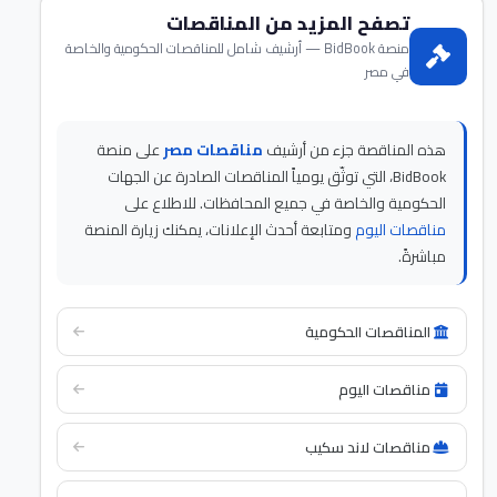
تصفح المزيد من المناقصات
منصة BidBook — أرشيف شامل للمناقصات الحكومية والخاصة
في مصر
هذه المناقصة جزء من أرشيف
مناقصات مصر
على منصة
BidBook، التي توثّق يومياً المناقصات الصادرة عن الجهات
الحكومية والخاصة في جميع المحافظات. للاطلاع على
مناقصات اليوم
ومتابعة أحدث الإعلانات، يمكنك زيارة المنصة
مباشرةً.
المناقصات الحكومية
مناقصات اليوم
مناقصات لاند سكيب