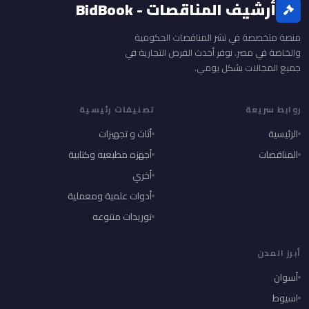
أرشيف المناقصات - BidBook
منصة متخصصة في نشر المناقصات الحكومية
والخاصة في مصر. نوفر أحدث الفرص التجارية في
جميع المجالات بشكل يومي.
روابط سريعة
تصنيفات رئيسية
الرئيسية
أثاث و تجهيزات
المناقصات
أجهزه مطبعيه وكتابية
أخري
أدوات علمية ومعملية
توريدات متنوعه
أبرز المدن
أسوان
اسيوط