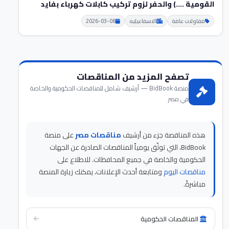
القومية ....) والحفر لزوم تركيب كابلات كهرباء بفايد
مقاولات عامة
الاسماعيليه
2026-03-08
تصفح المزيد من المناقصات
منصة BidBook — أرشيف شامل للمناقصات الحكومية والخاصة
في مصر
هذه المناقصة جزء من أرشيف
مناقصات مصر
على منصة
BidBook، التي توثّق يومياً المناقصات الصادرة عن الجهات
الحكومية والخاصة في جميع المحافظات. للاطلاع على
مناقصات اليوم
ومتابعة أحدث الإعلانات، يمكنك زيارة المنصة
مباشرةً.
المناقصات الحكومية