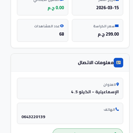
2026-03-15
0.00 ج.م
سعر الكراسة
عدد المشاهدات
299.00 ج.م
68
معلومات الاتصال
العنوان
الإسماعيلية – الكيلو 5. 4
الهاتف
0643220139