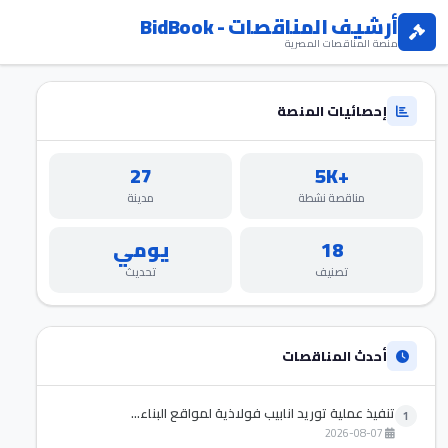
أرشيف المناقصات - BidBook
منصة المناقصات المصرية
إحصائيات المنصة
27
+5K
مناقصة نشطة
مدينة
18
يومي
تصنيف
تحديث
أحدث المناقصات
تنفيذ عملية توريد انابيب فولاذية لمواقع البناء...
1
2026-08-07