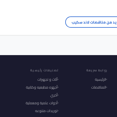
يد من مناقصات لاند سكيب
روابط سريعة
تصنيفات رئيسية
الرئيسية
أثاث و تجهيزات
المناقصات
أجهزه مطبعيه وكتابية
أخري
أدوات علمية ومعملية
توريدات متنوعه