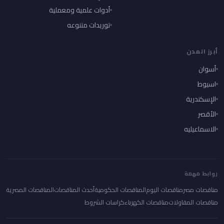
أدوات علمية ومعملية
توريدات متنوعه
أبرز المدن
أسوان
اسيوط
الإسكندرية
الأقصر
الاسماعيليه
روابط مهمة
مناقصات مصر
مناقصات اليوم
المناقصات الحكومية
أحدث المناقصات
المناقصات المصرية
مناقصات المقاولات
مناقصات الكهرباء
كراسات الشروط