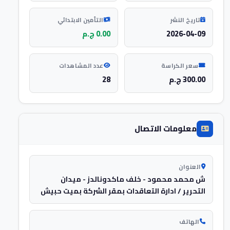
تاريخ النشر
التأمين الابتدائي
2026-04-09
0.00 ج.م
سعر الكراسة
عدد المشاهدات
300.00 ج.م
28
معلومات الاتصال
العنوان
ش محمد محمود - خلف ماكدونالدز - ميدان
التحرير / ادارة التعاقدات بمقر الشركة بميت حبيش
الهاتف