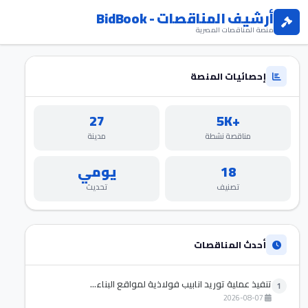
أرشيف المناقصات - BidBook
منصة المناقصات المصرية
إحصائيات المنصة
27
+5K
مناقصة نشطة
مدينة
18
يومي
تصنيف
تحديث
أحدث المناقصات
تنفيذ عملية توريد انابيب فولاذية لمواقع البناء...
1
2026-08-07