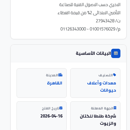
م/ 01001576029 - 01126343000
البيانات الأساسية
التصنيف
المدينة
معدات وأعلاف
القاهرة
حيوانات
الجهة المعلنة
تاريخ الفتح
شركة طنطا للكتان
2026-04-16
والزيوت