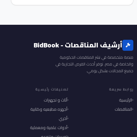
أرشيف المناقصات - BidBook
منصة متخصصة في نشر المناقصات الحكومية
والخاصة في مصر. نوفر أحدث الفرص التجارية في
جميع المجالات بشكل يومي.
روابط سريعة
تصنيفات رئيسية
الرئيسية
أثاث و تجهيزات
المناقصات
أجهزه مطبعيه وكتابية
أخري
أدوات علمية ومعملية
توريدات متنوعه