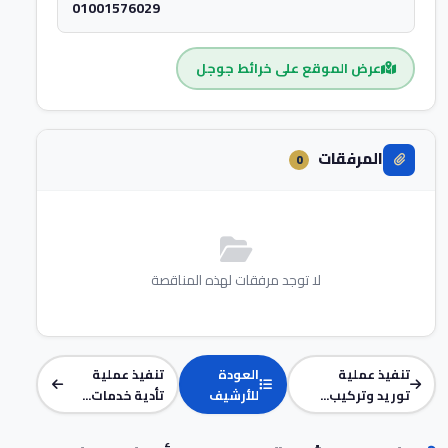
01001576029
عرض الموقع على خرائط جوجل
المرفقات
0
لا توجد مرفقات لهذه المناقصة
تنفيذ عملية
العودة
تنفيذ عملية
توريد وتركيب...
للأرشيف
تأدية خدمات...