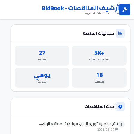
أرشيف المناقصات - BidBook
منصة المناقصات المصرية
إحصائيات المنصة
27
+5K
مناقصة نشطة
مدينة
18
يومي
تصنيف
تحديث
أحدث المناقصات
تنفيذ عملية توريد انابيب فولاذية لمواقع البناء...
1
2026-08-07