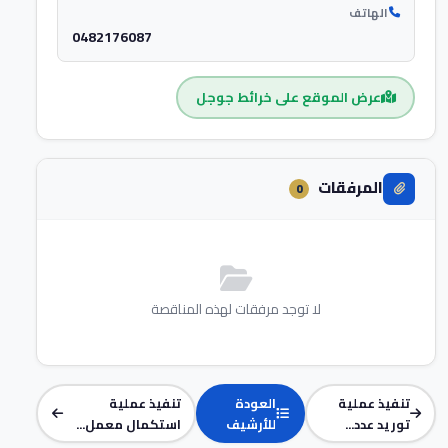
الهاتف
0482176087
عرض الموقع على خرائط جوجل
المرفقات
0
لا توجد مرفقات لهذه المناقصة
تنفيذ عملية
العودة
تنفيذ عملية
توريد عدد...
للأرشيف
استكمال معمل...