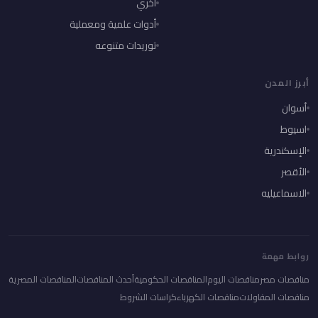
أخري
أدوات علمية ومعملية
توريدات متنوعه
أبرز المدن
أسوان
اسيوط
الإسكندرية
الأقصر
الاسماعيليه
روابط مهمة
مناقصات مصر
مناقصات اليوم
المناقصات الحكومية
أحدث المناقصات
المناقصات المصرية
مناقصات المقاولات
مناقصات الكهرباء
كراسات الشروط