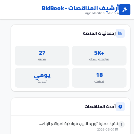
أرشيف المناقصات - BidBook
منصة المناقصات المصرية
إحصائيات المنصة
27
+5K
مناقصة نشطة
مدينة
18
يومي
تصنيف
تحديث
أحدث المناقصات
تنفيذ عملية توريد انابيب فولاذية لمواقع البناء...
1
2026-08-07