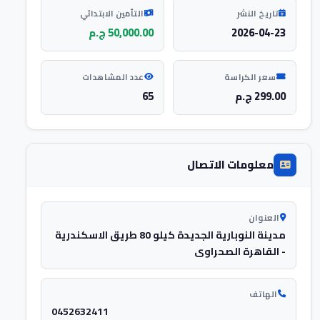
تاريخ النشر
التأمين الابتدائي
2026-04-23
50,000.00 ج.م
سعر الكراسة
عدد المشاهدات
299.00 ج.م
65
معلومات الاتصال
العنوان
مدينة النوبارية الجديدة كيلو 80 طريق الاسكندرية
- القاهرة الصحراوى
الهاتف
0452632411