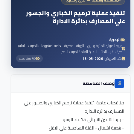
مناقصة رسمية — طرق وكباري
تنفيذ عملية ترميم الكباري والجسور
علي المصارف بدائرة الادارة
البحيرة
وزارة الموارد المائية والري - الهيئة المصرية العامة لمشروعات الصرف - اقليم
صرف غرب الدلتا - الادارة العامة لصرف النصر
فتح العروض:
2026-05-13
65 مشاهدة
وصف المناقصة
مناقصات عامة . تنفيذ عملية ترميم الكباري والجسور علي
- شعبة اشغال - الفئة السادسة علي الاقل