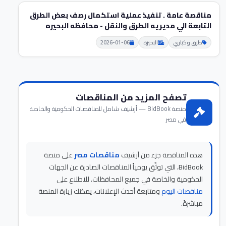
مناقصة عامة . تنفيذ عملية استكمال رصف بعض الطرق
التابعة الي مديريه الطرق والنقل - محافظه البحيره
طرق وكباري
البحيرة
2026-01-06
تصفح المزيد من المناقصات
منصة BidBook — أرشيف شامل للمناقصات الحكومية والخاصة
في مصر
هذه المناقصة جزء من أرشيف
مناقصات مصر
على منصة
BidBook، التي توثّق يومياً المناقصات الصادرة عن الجهات
الحكومية والخاصة في جميع المحافظات. للاطلاع على
مناقصات اليوم
ومتابعة أحدث الإعلانات، يمكنك زيارة المنصة
مباشرةً.