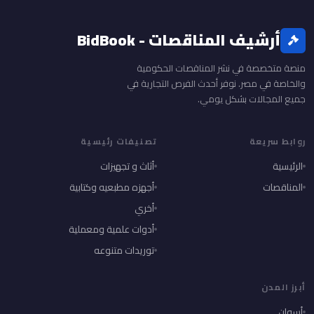
أرشيف المناقصات - BidBook
منصة متخصصة في نشر المناقصات الحكومية
والخاصة في مصر. نوفر أحدث الفرص التجارية في
جميع المجالات بشكل يومي.
روابط سريعة
تصنيفات رئيسية
الرئيسية
أثاث و تجهيزات
المناقصات
أجهزه مطبعيه وكتابية
أخري
أدوات علمية ومعملية
توريدات متنوعه
أبرز المدن
أسوان