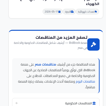
الكهرباء
معدات كهربائية
الجيزة
2026-05-11
تصفح المزيد من المناقصات
منصة BidBook — أرشيف شامل للمناقصات الحكومية والخاصة
في مصر
هذه المناقصة جزء من أرشيف
مناقصات مصر
على منصة
BidBook، التي توثّق يومياً المناقصات الصادرة عن الجهات
الحكومية والخاصة في جميع المحافظات. للاطلاع على
مناقصات اليوم
ومتابعة أحدث الإعلانات، يمكنك زيارة المنصة
مباشرةً.
المناقصات الحكومية