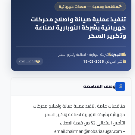
مناقصة رسمية — معدات كهربائية
تنفيذ عملية صيانة واصلاح محركات
كهربائية بشركة النوبارية لصناعة
وتكرير السكر
الجيزة
شركة النوبارية - لصناعة وتكرير السكر
فتح العروض:
2026-05-18
58 مشاهدة
وصف المناقصة
مناقصات عامة . تنفيذ عملية صيانة واصلاح محركات
chairman@nobariasugar.com
- email: