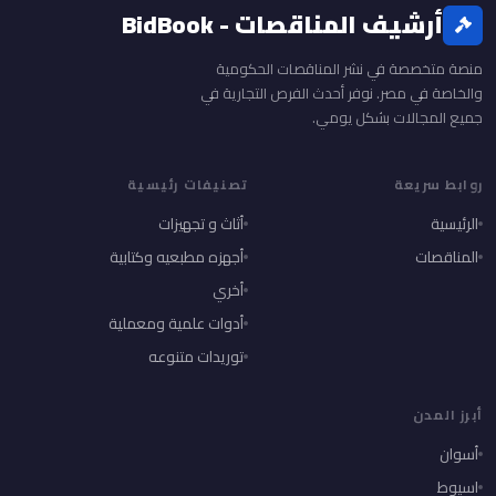
أرشيف المناقصات - BidBook
منصة متخصصة في نشر المناقصات الحكومية
والخاصة في مصر. نوفر أحدث الفرص التجارية في
جميع المجالات بشكل يومي.
روابط سريعة
تصنيفات رئيسية
الرئيسية
أثاث و تجهيزات
المناقصات
أجهزه مطبعيه وكتابية
أخري
أدوات علمية ومعملية
توريدات متنوعه
أبرز المدن
أسوان
اسيوط