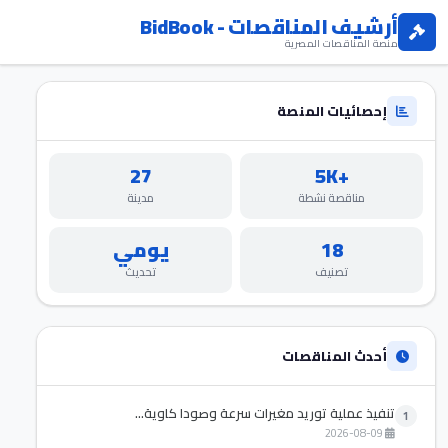
أرشيف المناقصات - BidBook
منصة المناقصات المصرية
إحصائيات المنصة
27
+5K
مناقصة نشطة
مدينة
18
يومي
تصنيف
تحديث
أحدث المناقصات
تنفيذ عملية توريد مغيرات سرعة وصودا كاوية...
1
2026-08-09