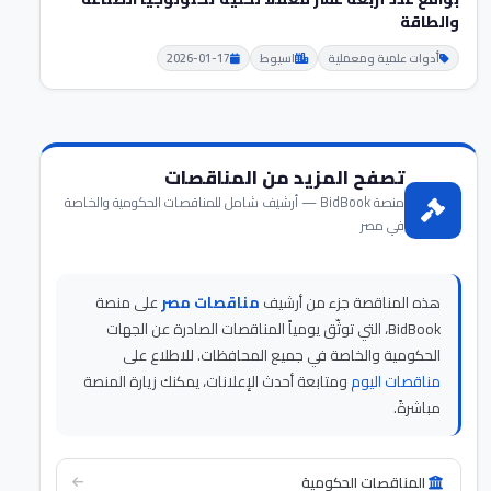
والطاقة
أدوات علمية ومعملية
اسيوط
2026-01-17
تصفح المزيد من المناقصات
منصة BidBook — أرشيف شامل للمناقصات الحكومية والخاصة
في مصر
هذه المناقصة جزء من أرشيف
مناقصات مصر
على منصة
BidBook، التي توثّق يومياً المناقصات الصادرة عن الجهات
الحكومية والخاصة في جميع المحافظات. للاطلاع على
مناقصات اليوم
ومتابعة أحدث الإعلانات، يمكنك زيارة المنصة
مباشرةً.
المناقصات الحكومية