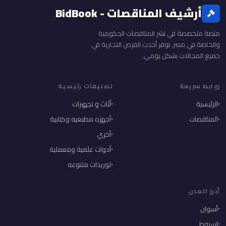
أرشيف المناقصات - BidBook
منصة متخصصة في نشر المناقصات الحكومية
والخاصة في مصر. نوفر أحدث الفرص التجارية في
جميع المجالات بشكل يومي.
روابط سريعة
تصنيفات رئيسية
الرئيسية
أثاث و تجهيزات
المناقصات
أجهزه مطبعيه وكتابية
أخري
أدوات علمية ومعملية
توريدات متنوعه
أبرز المدن
أسوان
اسيوط