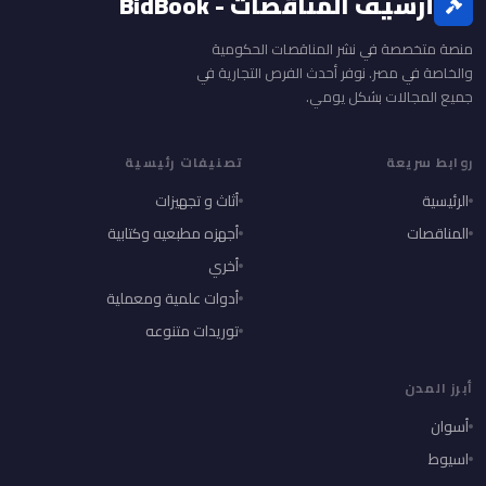
أرشيف المناقصات - BidBook
منصة متخصصة في نشر المناقصات الحكومية
والخاصة في مصر. نوفر أحدث الفرص التجارية في
جميع المجالات بشكل يومي.
روابط سريعة
تصنيفات رئيسية
الرئيسية
أثاث و تجهيزات
المناقصات
أجهزه مطبعيه وكتابية
أخري
أدوات علمية ومعملية
توريدات متنوعه
أبرز المدن
أسوان
اسيوط