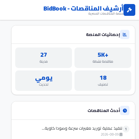
أرشيف المناقصات - BidBook
منصة المناقصات المصرية
إحصائيات المنصة
27
+5K
مناقصة نشطة
مدينة
18
يومي
تصنيف
تحديث
أحدث المناقصات
تنفيذ عملية توريد مغيرات سرعة وصودا كاوية...
1
2026-08-09