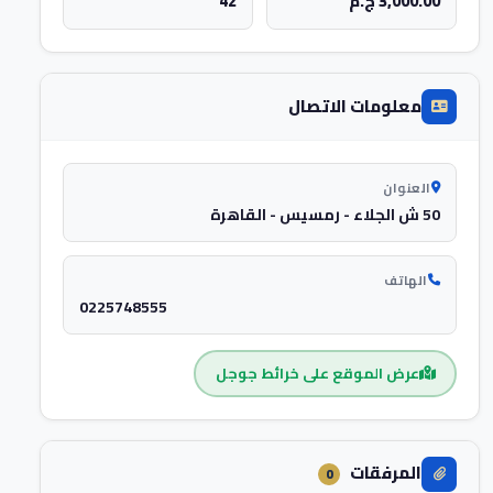
3,000.00 ج.م
42
معلومات الاتصال
العنوان
50 ش الجلاء - رمسيس - القاهرة
الهاتف
0225748555
عرض الموقع على خرائط جوجل
المرفقات
0