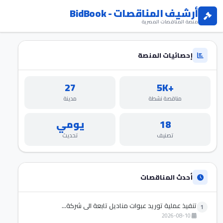
أرشيف المناقصات - BidBook
منصة المناقصات المصرية
إحصائيات المنصة
27
+5K
مناقصة نشطة
مدينة
18
يومي
تصنيف
تحديث
أحدث المناقصات
تنفيذ عملية توريد عبوات مناديل تابعة الي شركة...
1
2026-08-10