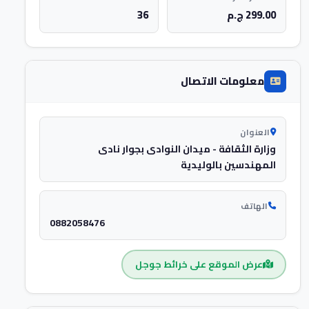
299.00 ج.م
36
معلومات الاتصال
العنوان
وزارة الثقافة - ميدان النوادى بجوار نادى
المهندسين بالوليدية
الهاتف
0882058476
عرض الموقع على خرائط جوجل