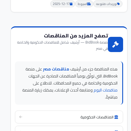
توريدات متنوعه
اسيوط
2025-12-17
تصفح المزيد من المناقصات
منصة BidBook — أرشيف شامل للمناقصات الحكومية والخاصة
في مصر
هذه المناقصة جزء من أرشيف
مناقصات مصر
على منصة
BidBook، التي توثّق يومياً المناقصات الصادرة عن الجهات
الحكومية والخاصة في جميع المحافظات. للاطلاع على
مناقصات اليوم
ومتابعة أحدث الإعلانات، يمكنك زيارة المنصة
مباشرةً.
المناقصات الحكومية