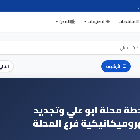
ي
المناقصات
التصنيفات
المدن
لة ابو علي...
الأرشيف
التالي
طة محلة ابو علي وتجديد
هروميكانيكية فرع المحلة