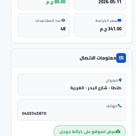
2026-05-11
80.00 ج.م
سعر الكراسة
عدد المشاهدات
341.00 ج.م
48
معلومات الاتصال
العنوان
طنطا - شارع البحر - الغربية
الهاتف
0403345870
عرض الموقع على خرائط جوجل