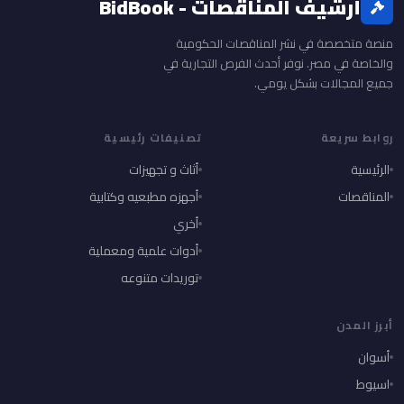
أرشيف المناقصات - BidBook
منصة متخصصة في نشر المناقصات الحكومية
والخاصة في مصر. نوفر أحدث الفرص التجارية في
جميع المجالات بشكل يومي.
روابط سريعة
تصنيفات رئيسية
الرئيسية
أثاث و تجهيزات
المناقصات
أجهزه مطبعيه وكتابية
أخري
أدوات علمية ومعملية
توريدات متنوعه
أبرز المدن
أسوان
اسيوط