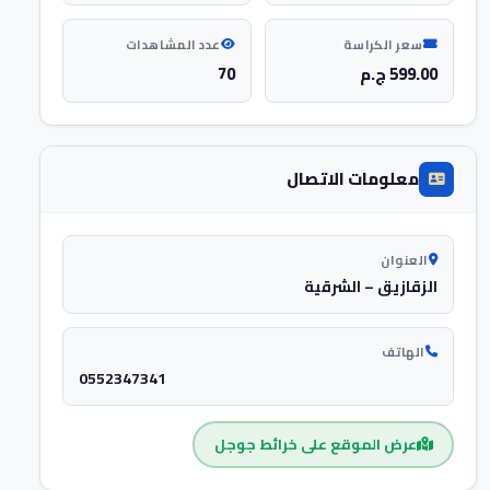
سعر الكراسة
عدد المشاهدات
599.00 ج.م
70
معلومات الاتصال
العنوان
الزقازيق – الشرقية
الهاتف
0552347341
عرض الموقع على خرائط جوجل