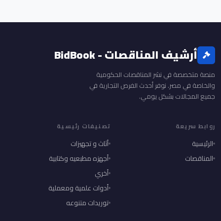
أرشيف المناقصات - BidBook
منصة متخصصة في نشر المناقصات الحكومية
والخاصة في مصر. نوفر أحدث الفرص التجارية في
جميع المجالات بشكل يومي.
روابط سريعة
تصنيفات رئيسية
الرئيسية
أثاث و تجهيزات
المناقصات
أجهزه مطبعيه وكتابية
أخري
أدوات علمية ومعملية
توريدات متنوعه