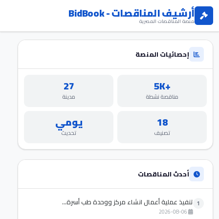
أرشيف المناقصات - BidBook
منصة المناقصات المصرية
إحصائيات المنصة
27
+5K
مناقصة نشطة
مدينة
18
يومي
تصنيف
تحديث
أحدث المناقصات
تنفيذ عملية أعمال انشاء مركز ووحدة طب أسرة...
1
2026-08-06