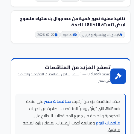
تنفيذ عملية تدبير كمية من عدد جوال بلاستيك منسوج
ابيض لتعبئة النخالة الناعمة
كيماويات وبلاستيك وكراتين
القاهرة
2026-07-22
تصفح المزيد من المناقصات
منصة BidBook — أرشيف شامل للمناقصات الحكومية والخاصة
في مصر
هذه المناقصة جزء من أرشيف
مناقصات مصر
على منصة
BidBook، التي توثّق يومياً المناقصات الصادرة عن الجهات
الحكومية والخاصة في جميع المحافظات. للاطلاع على
مناقصات اليوم
ومتابعة أحدث الإعلانات، يمكنك زيارة المنصة
مباشرةً.