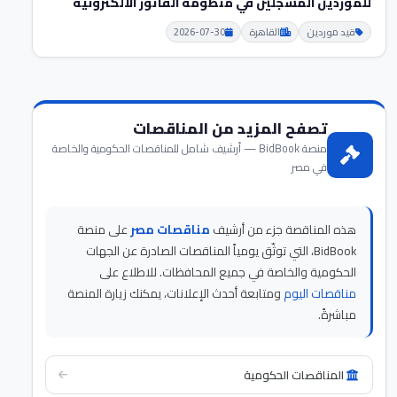
للموردين المسجلين في منظومة الفاتور الالكترونية
قيد موردين
القاهرة
2026-07-30
تصفح المزيد من المناقصات
منصة BidBook — أرشيف شامل للمناقصات الحكومية والخاصة
في مصر
هذه المناقصة جزء من أرشيف
مناقصات مصر
على منصة
BidBook، التي توثّق يومياً المناقصات الصادرة عن الجهات
الحكومية والخاصة في جميع المحافظات. للاطلاع على
مناقصات اليوم
ومتابعة أحدث الإعلانات، يمكنك زيارة المنصة
مباشرةً.
المناقصات الحكومية