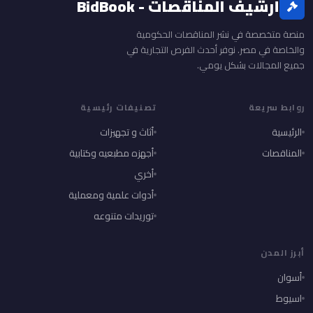
أرشيف المناقصات - BidBook
منصة متخصصة في نشر المناقصات الحكومية
والخاصة في مصر. نوفر أحدث الفرص التجارية في
جميع المجالات بشكل يومي.
روابط سريعة
تصنيفات رئيسية
الرئيسية
أثاث و تجهيزات
المناقصات
أجهزه مطبعيه وكتابية
أخري
أدوات علمية ومعملية
توريدات متنوعه
أبرز المدن
أسوان
اسيوط