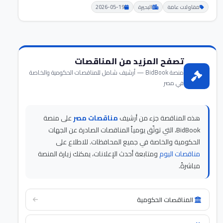
مقاولات عامة
البحيرة
2026-05-19
تصفح المزيد من المناقصات
منصة BidBook — أرشيف شامل للمناقصات الحكومية والخاصة
في مصر
هذه المناقصة جزء من أرشيف
مناقصات مصر
على منصة
BidBook، التي توثّق يومياً المناقصات الصادرة عن الجهات
الحكومية والخاصة في جميع المحافظات. للاطلاع على
مناقصات اليوم
ومتابعة أحدث الإعلانات، يمكنك زيارة المنصة
مباشرةً.
المناقصات الحكومية