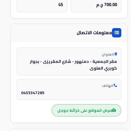
700.00 ج.م
45
معلومات الاتصال
العنوان
مقر الجمعية - دمنهور - شارع المقريزى - بجوار
كوبري العلوى
الهاتف
0453347285
عرض الموقع على خرائط جوجل