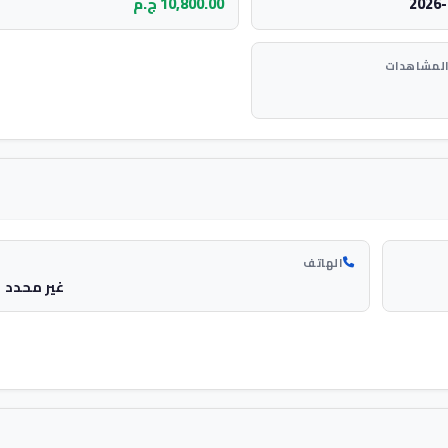
2026-
10,800.00 ج.م
المشاهدات
الهاتف
غير محدد