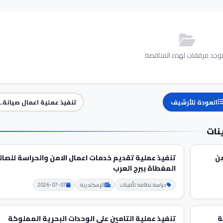
توجد مرفقات لهذه المناقصة
العودة للأرشيف
تنفيذ عملية اعمال صيانة...
نات
من
تنفيذ عملية تقديم خدمات اعمال الامن والحراسة للصال
المغطاة ببرج العرب
حراسة نظافة تأمينات
الإسكندرية
2026-07-07
ة
تنفيذ عملية التامين علي الوحدات البحرية المملوكة