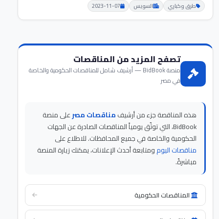
طرق وكباري
السويس
2023-11-07
تصفح المزيد من المناقصات
منصة BidBook — أرشيف شامل للمناقصات الحكومية والخاصة
في مصر
هذه المناقصة جزء من أرشيف
مناقصات مصر
على منصة
BidBook، التي توثّق يومياً المناقصات الصادرة عن الجهات
الحكومية والخاصة في جميع المحافظات. للاطلاع على
مناقصات اليوم
ومتابعة أحدث الإعلانات، يمكنك زيارة المنصة
مباشرةً.
المناقصات الحكومية