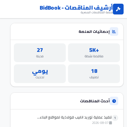
أرشيف المناقصات - BidBook
منصة المناقصات المصرية
إحصائيات المنصة
27
+5K
مناقصة نشطة
مدينة
18
يومي
تصنيف
تحديث
أحدث المناقصات
تنفيذ عملية توريد انابيب فولاذية لمواقع البناء...
1
2026-08-07