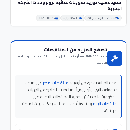
تنفيذ عملية توريد تموينات غذائية لزوم وحدات الشركة
البحرية
منتجات غذائية ووجبات
الاسماعيليه
2023-06-12
تصفح المزيد من المناقصات
منصة BidBook — أرشيف شامل للمناقصات الحكومية والخاصة
في مصر
هذه المناقصة جزء من أرشيف
مناقصات مصر
على منصة
BidBook، التي توثّق يومياً المناقصات الصادرة عن الجهات
الحكومية والخاصة في جميع المحافظات. للاطلاع على
مناقصات اليوم
ومتابعة أحدث الإعلانات، يمكنك زيارة المنصة
مباشرةً.