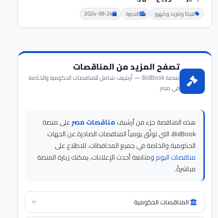
ميكا وتبريد وكهرو
البحيرة
2024-08-24
تصفح المزيد من المناقصات
منصة BidBook — أرشيف شامل للمناقصات الحكومية والخاصة
في مصر
هذه المناقصة جزء من أرشيف
مناقصات مصر
على منصة
BidBook، التي توثّق يومياً المناقصات الصادرة عن الجهات
الحكومية والخاصة في جميع المحافظات. للاطلاع على
مناقصات اليوم
ومتابعة أحدث الإعلانات، يمكنك زيارة المنصة
مباشرةً.
المناقصات الحكومية