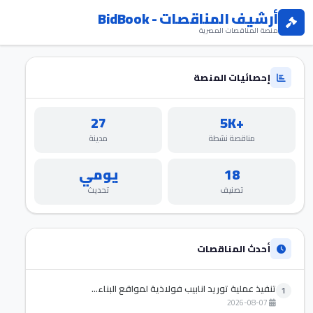
أرشيف المناقصات - BidBook
منصة المناقصات المصرية
إحصائيات المنصة
27
+5K
مناقصة نشطة
مدينة
18
يومي
تصنيف
تحديث
أحدث المناقصات
تنفيذ عملية توريد انابيب فولاذية لمواقع البناء...
1
2026-08-07