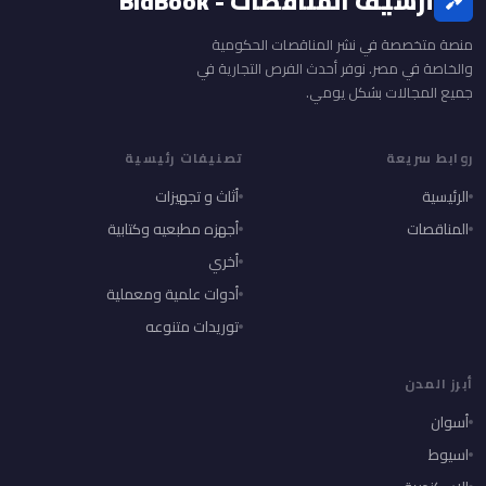
أرشيف المناقصات - BidBook
منصة متخصصة في نشر المناقصات الحكومية
والخاصة في مصر. نوفر أحدث الفرص التجارية في
جميع المجالات بشكل يومي.
روابط سريعة
تصنيفات رئيسية
الرئيسية
أثاث و تجهيزات
المناقصات
أجهزه مطبعيه وكتابية
أخري
أدوات علمية ومعملية
توريدات متنوعه
أبرز المدن
أسوان
اسيوط