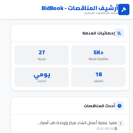
أرشيف المناقصات - BidBook
منصة المناقصات المصرية
إحصائيات المنصة
27
+5K
مناقصة نشطة
مدينة
18
يومي
تصنيف
تحديث
أحدث المناقصات
تنفيذ عملية أعمال انشاء مركز ووحدة طب أسرة...
1
2026-08-06