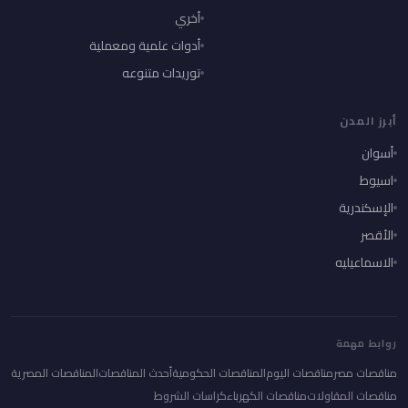
أخري
أدوات علمية ومعملية
توريدات متنوعه
أبرز المدن
أسوان
اسيوط
الإسكندرية
الأقصر
الاسماعيليه
روابط مهمة
مناقصات مصر
مناقصات اليوم
المناقصات الحكومية
أحدث المناقصات
المناقصات المصرية
مناقصات المقاولات
مناقصات الكهرباء
كراسات الشروط