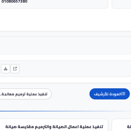
01080657380
العودة للأرشيف
تنفيذ عملية ترميم معالجة...
ة
تنفيذ عملية اعمال الصيانة والترميم مقايسة صيانة