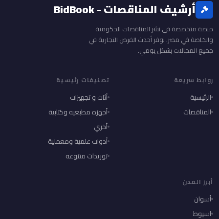
أرشيف المناقصات - BidBook
منصة متخصصة في نشر المناقصات الحكومية
والخاصة في مصر. نوفر أحدث الفرص التجارية في
جميع المجالات بشكل يومي.
روابط سريعة
تصنيفات رئيسية
الرئيسية
أثاث و تجهيزات
المناقصات
أجهزه مطبعيه وكتابية
أخري
أدوات علمية ومعملية
توريدات متنوعه
أبرز المدن
أسوان
اسيوط