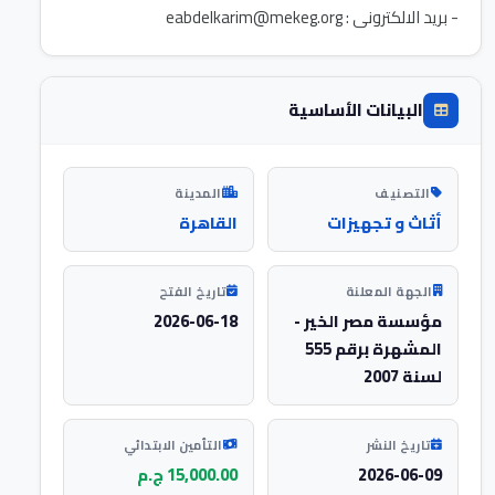
- بريد الالكترونى :
eabdelkarim@mekeg.org
البيانات الأساسية
التصنيف
المدينة
أثاث و تجهيزات
القاهرة
الجهة المعلنة
تاريخ الفتح
مؤسسة مصر الخير -
2026-06-18
المشهرة برقم 555
لسنة 2007
تاريخ النشر
التأمين الابتدائي
2026-06-09
15,000.00 ج.م