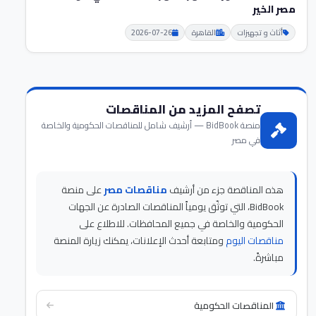
مصر الخير
أثاث و تجهيزات
القاهرة
2026-07-26
تصفح المزيد من المناقصات
منصة BidBook — أرشيف شامل للمناقصات الحكومية والخاصة
في مصر
هذه المناقصة جزء من أرشيف
مناقصات مصر
على منصة
BidBook، التي توثّق يومياً المناقصات الصادرة عن الجهات
الحكومية والخاصة في جميع المحافظات. للاطلاع على
مناقصات اليوم
ومتابعة أحدث الإعلانات، يمكنك زيارة المنصة
مباشرةً.
المناقصات الحكومية