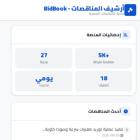
أرشيف المناقصات - BidBook
منصة المناقصات المصرية
إحصائيات المنصة
27
+5K
مناقصة نشطة
مدينة
18
يومي
تصنيف
تحديث
أحدث المناقصات
تنفيذ عملية توريد مغيرات سرعة وصودا كاوية...
1
2026-08-09