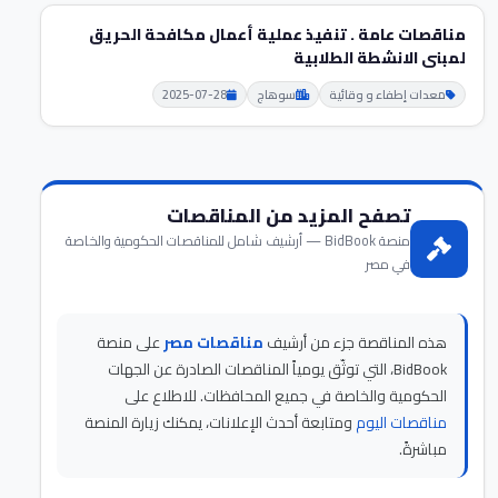
مناقصات عامة . تنفيذ عملية أعمال مكافحة الحريق
لمبنى الانشطة الطلابية
معدات إطفاء و وقائية
سوهاج
2025-07-28
تصفح المزيد من المناقصات
منصة BidBook — أرشيف شامل للمناقصات الحكومية والخاصة
في مصر
هذه المناقصة جزء من أرشيف
مناقصات مصر
على منصة
BidBook، التي توثّق يومياً المناقصات الصادرة عن الجهات
الحكومية والخاصة في جميع المحافظات. للاطلاع على
مناقصات اليوم
ومتابعة أحدث الإعلانات، يمكنك زيارة المنصة
مباشرةً.