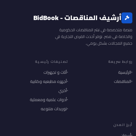
أرشيف المناقصات - BidBook
منصة متخصصة في نشر المناقصات الحكومية
والخاصة في مصر. نوفر أحدث الفرص التجارية في
جميع المجالات بشكل يومي.
روابط سريعة
تصنيفات رئيسية
الرئيسية
أثاث و تجهيزات
المناقصات
أجهزه مطبعيه وكتابية
أخري
أدوات علمية ومعملية
توريدات متنوعه
أبرز المدن
أسوان