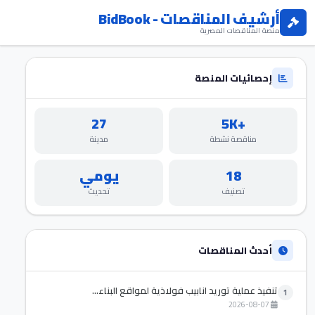
أرشيف المناقصات - BidBook
منصة المناقصات المصرية
إحصائيات المنصة
27
+5K
مناقصة نشطة
مدينة
18
يومي
تصنيف
تحديث
أحدث المناقصات
تنفيذ عملية توريد انابيب فولاذية لمواقع البناء...
1
2026-08-07