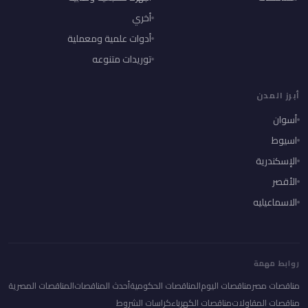
أخري
أدوات علمية ومعملية
توريدات متنوعه
أبرز المدن
أسوان
اسيوط
الإسكندرية
الأقصر
الاسماعيليه
روابط مهمة
مناقصات مصر
مناقصات اليوم
المناقصات الحكومية
أحدث المناقصات
المناقصات المصرية
مناقصات المقاولات
مناقصات الكهرباء
كراسات الشروط