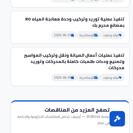
تنفيذ عملية توريد وتركيب وحدة معالجة المياه RO
بمصانع محرم بك
مياه وصرف
الإسكندرية
2026-06-29
تنفيذ عمليات أعمال الصيانة ونقل وتركيب المواسير
وتصنيع وحدات طلمبات كاملة بالمحركات وتوريد
محركات
مياه وصرف
الإسكندرية
2026-06-09
تصفح المزيد من المناقصات
منصة BidBook — أرشيف شامل للمناقصات الحكومية والخاصة
في مصر