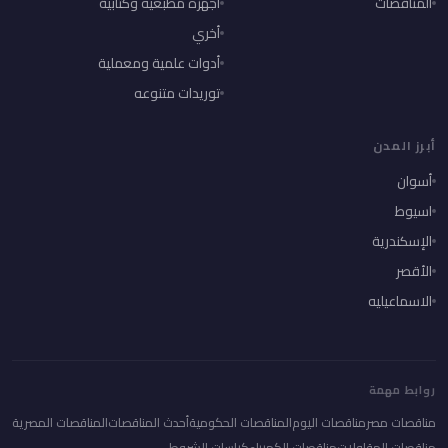
المناقصات
أجهزه مطبعيه وكتابية
أخري
أدوات علمية ومعملية
توريدات متنوعه
أبرز المدن
أسوان
اسيوط
الإسكندرية
الأقصر
الاسماعيليه
روابط مهمة
مناقصات مصر
مناقصات اليوم
المناقصات الحكومية
أحدث المناقصات
المناقصات المصرية
مناقصات المقاولات
مناقصات الكهرباء
كراسات الشروط