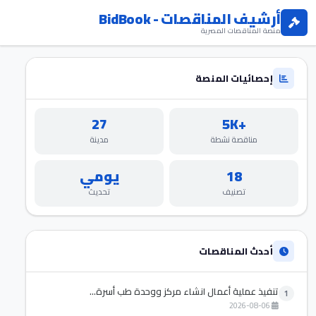
أرشيف المناقصات - BidBook
منصة المناقصات المصرية
إحصائيات المنصة
27
+5K
مناقصة نشطة
مدينة
18
يومي
تصنيف
تحديث
أحدث المناقصات
تنفيذ عملية أعمال انشاء مركز ووحدة طب أسرة...
1
2026-08-06