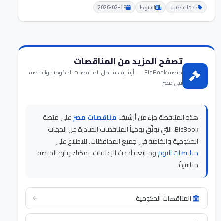
خدمات طبية
اسيوط
2026-02-19
تصفح المزيد من المناقصات
منصة BidBook — أرشيف شامل للمناقصات الحكومية والخاصة
في مصر
هذه المناقصة جزء من أرشيف
مناقصات مصر
على منصة
BidBook، التي توثّق يومياً المناقصات الصادرة عن الجهات
الحكومية والخاصة في جميع المحافظات. للاطلاع على
مناقصات اليوم
ومتابعة أحدث الإعلانات، يمكنك زيارة المنصة
مباشرةً.
المناقصات الحكومية