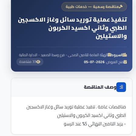
مناقصة رسمية — خدمات طبية
تنفيذ عملية توريد سائل وغاز الاكسجين
الطبي وثاني اكسيد الكربون
والاستيلين
اسيوط
الهيئة العامة للتامين الصحى - فرع وسط الصعيد - الادارة المالية
فتح العروض:
2026-07-05
33 مشاهدة
وصف المناقصة
مناقصات عامة . تنفيذ عملية توريد سائل وغاز الاكسجين
- يزيد التامين النهائي 5% عند الرسو