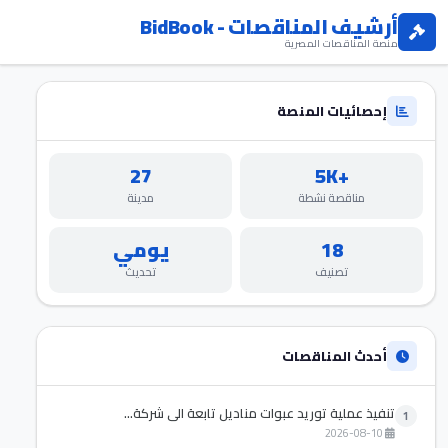
أرشيف المناقصات - BidBook
منصة المناقصات المصرية
إحصائيات المنصة
27
+5K
مناقصة نشطة
مدينة
18
يومي
تصنيف
تحديث
أحدث المناقصات
تنفيذ عملية توريد عبوات مناديل تابعة الي شركة...
1
2026-08-10