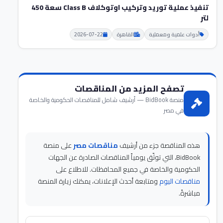
تنفيذ عملية توريد وتركيب اوتوكلاف Class B سعة 450
لتر
أدوات علمية ومعملية
القاهرة
2026-07-22
تصفح المزيد من المناقصات
منصة BidBook — أرشيف شامل للمناقصات الحكومية والخاصة
في مصر
هذه المناقصة جزء من أرشيف
مناقصات مصر
على منصة
BidBook، التي توثّق يومياً المناقصات الصادرة عن الجهات
الحكومية والخاصة في جميع المحافظات. للاطلاع على
مناقصات اليوم
ومتابعة أحدث الإعلانات، يمكنك زيارة المنصة
مباشرةً.