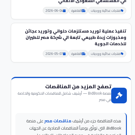
الي المستشفي السعودى الالماني
منتجات غذائية ووجبات
القاهرة
2026-06-04
تنفيذ عملية توريد مستلزمات حلواني وتوريد عجائن
ومخبوزات زبدة طبيعي تابعة الي شركة مصر للطيران
للخدمات الجوية
منتجات غذائية ووجبات
القاهرة
2026-05-07
تصفح المزيد من المناقصات
منصة BidBook — أرشيف شامل للمناقصات الحكومية والخاصة
في مصر
هذه المناقصة جزء من أرشيف
مناقصات مصر
على منصة
BidBook، التي توثّق يومياً المناقصات الصادرة عن الجهات