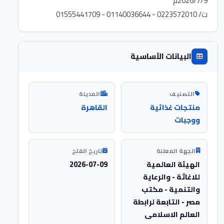
ت/ 0223572010 - 01140036644 - 01555441709
البيانات الأساسية
التصنيف
المدينة
منتجات غذائية
القاهرة
ووجبات
الجهة المعلنة
تاريخ الفتح
الهيئة العالمية
2026-07-09
للاغاثة - والرعاية
والتنمية - مكتب
مصر - التابعة لرابطة
العالم الاسلامى