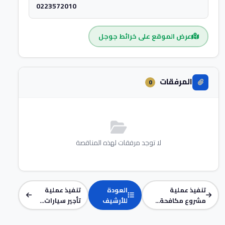
0223572010
عرض الموقع على خرائط جوجل
المرفقات
0
لا توجد مرفقات لهذه المناقصة
تنفيذ عملية
العودة
تنفيذ عملية
مشروع مكافحة...
للأرشيف
تأجير سيارات...