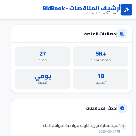
أرشيف المناقصات - BidBook
منصة المناقصات المصرية
إحصائيات المنصة
27
+5K
مناقصة نشطة
مدينة
18
يومي
تصنيف
تحديث
أحدث المناقصات
تنفيذ عملية توريد انابيب فولاذية لمواقع البناء...
1
2026-08-07