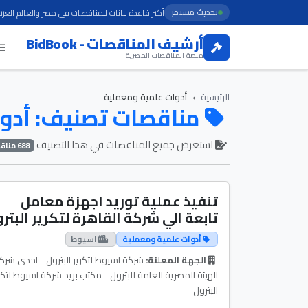
تحديث مستمر
أكبر قاعدة بيانات للمناقصات في مصر والعالم العرب
أرشيف المناقصات - BidBook
منصة المناقصات المصرية
الرئيسية
أدوات علمية ومعملية
مناقصات تصنيف: أدوا
استعرض جميع المناقصات في هذا التصنيف
688 مناقصة
تنفيذ عملية توريد اجهزة معامل
تابعة الي شركة القاهرة لتكرير البتر
أدوات علمية ومعملية
اسيوط
الجهة المعلنة:
شركة اسيوط لتكرير البترول - احدى شرك
الهيئة المصرية العامة للبترول - مكتب بريد شركة اسيوط لتكر
البترول