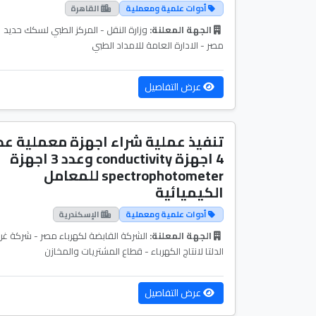
أدوات علمية ومعملية
القاهرة
الجهة المعلنة:
وزارة النقل - المركز الطبي لسكك حديد
مصر - الادارة العامة للامداد الطبي
عرض التفاصيل
تنفيذ عملية شراء اجهزة معملية عد
4 اجهزة conductivity وعدد 3 اجهزة
spectrophotometer للمعامل
الكيميائية
أدوات علمية ومعملية
الإسكندرية
الجهة المعلنة:
الشركة القابضة لكهرباء مصر - شركة غر
الدلتا لانتاج الكهرباء - قطاع المشتريات والمخازن
عرض التفاصيل