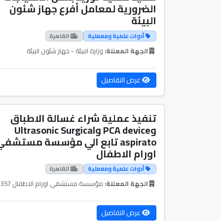
الضرورية لمعامل أفرع جهاز شئون
البيئة
أدوات علمية ومعملية
القاهرة
الجهة المعلنة:
وزارة البيئة - جهاز شئون البيئة
عرض التفاصيل
تنفيذ عملية شراء غسالة الاطباق
وPCA device وUltrasonic Surgical
aspirato تابع الي مؤسسة مستشف
اورام الاطفال
أدوات علمية ومعملية
القاهرة
الجهة المعلنة:
مؤسسة مستشفي اورام الاطفال 57357
عرض التفاصيل