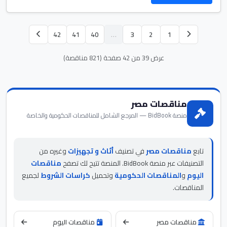
42
41
40
…
3
2
1
عرض 39 من 42 صفحة (821 مناقصة)
مناقصات مصر
منصة BidBook — المرجع الشامل للمناقصات الحكومية والخاصة
تابع
مناقصات مصر
في تصنيف
أثاث و تجهيزات
وغيره من
التصنيفات عبر منصة BidBook. المنصة تتيح لك تصفح
مناقصات
اليوم
و
المناقصات الحكومية
وتحميل
كراسات الشروط
لجميع
المناقصات.
مناقصات مصر
مناقصات اليوم