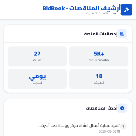
أرشيف المناقصات - BidBook
منصة المناقصات المصرية
إحصائيات المنصة
27
+5K
مناقصة نشطة
مدينة
18
يومي
تصنيف
تحديث
أحدث المناقصات
تنفيذ عملية أعمال انشاء مركز ووحدة طب أسرة...
1
2026-08-06