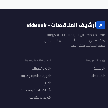
أرشيف المناقصات - BidBook
منصة متخصصة في نشر المناقصات الحكومية
والخاصة في مصر. نوفر أحدث الفرص التجارية في
جميع المجالات بشكل يومي.
روابط سريعة
تصنيفات رئيسية
الرئيسية
أثاث و تجهيزات
المناقصات
أجهزه مطبعيه وكتابية
أخري
أدوات علمية ومعملية
توريدات متنوعه