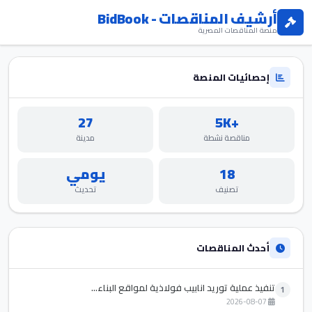
أرشيف المناقصات - BidBook
منصة المناقصات المصرية
إحصائيات المنصة
27
+5K
مناقصة نشطة
مدينة
18
يومي
تصنيف
تحديث
أحدث المناقصات
تنفيذ عملية توريد انابيب فولاذية لمواقع البناء...
1
2026-08-07