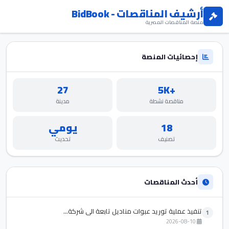
أرشيف المناقصات - BidBook
منصة المناقصات المصرية
إحصائيات المنصة
27
+5K
مناقصة نشطة
مدينة
18
يومي
تصنيف
تحديث
أحدث المناقصات
تنفيذ عملية توريد عبوات مناديل تابعة الي شركة...
1
2026-08-10