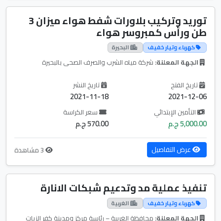
توريد وتركيب بلاورات شفط هواء ميزان 3
طن ورأس كمبروسر هواء
كهرباء وتيار خفيف
البحيرة
الجهة المعلنة:
شركة مياه الشرب والصرف الصحى بالبحيرة
تاريخ الفتح
تاريخ النشر
2021-11-18
2021-12-06
التأمين الإبتدائي
سعر الكراسة
5,000.00 ج.م
570.00 ج.م
عرض التفاصيل
3 مشاهدة
تنفيذ عملية مد وتدعيم شبكات الانارة
كهرباء وتيار خفيف
الغربية
الجهة المعلنة:
محافظة الغربية – رئاسة مركز ومدينة كفر الزيات