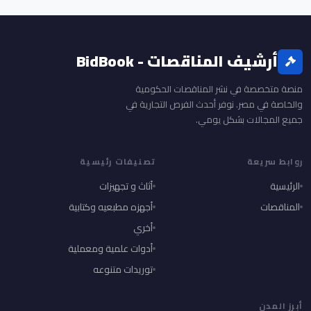
أرشيف المناقصات - BidBook
منصة متخصصة في نشر المناقصات الحكومية
والخاصة في مصر. نوفر أحدث الفرص التجارية في
جميع المجالات بشكل يومي.
روابط سريعة
تصنيفات رئيسية
الرئيسية
أثاث و تجهيزات
المناقصات
أجهزه مطبعيه وكتابية
أخري
أدوات علمية ومعملية
توريدات متنوعه
أبرز المدن