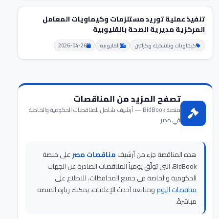
تنفيذ عملية توريد مستلزمات وكيماويات المعامل
المركزية مديرية الصحة بالقليوبية
كيماويات وبلاستيك وكراتين
القليوبية
2026-04-26
تصفح المزيد من المناقصات
منصة BidBook — أرشيف شامل للمناقصات الحكومية والخاصة
في مصر
هذه المناقصة جزء من أرشيف
مناقصات مصر
على منصة
BidBook، التي توثّق يومياً المناقصات الصادرة عن الجهات
الحكومية والخاصة في جميع المحافظات. للاطلاع على
مناقصات اليوم
ومتابعة أحدث الإعلانات، يمكنك زيارة المنصة
مباشرةً.