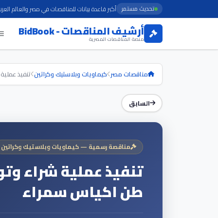
تحديث مستمر
أكبر قاعدة بيانات للمناقصات في مصر والعالم العرب
أرشيف المناقصات - BidBook
منصة المناقصات المصرية
مناقصات مصر
كيماويات وبلاستيك وكراتين
تنفيذ عملية شراء وت
السابق
مناقصة رسمية — كيماويات وبلاستيك وكراتين
طن اكياس سمراء