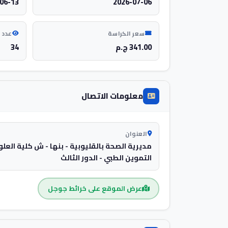
06-13
2026-07-06
سعر الكراسة
عدد 
341.00 ج.م
34
معلومات الاتصال
العنوان
مديرية الصحة بالقليوبية - بنها - ش كلية العلو
التموين الطبي - الدور الثالث
عرض الموقع على خرائط جوجل