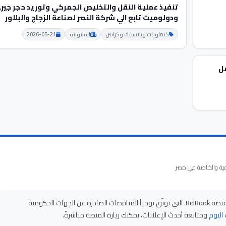
تنفيذ عملية النقل والتخليص الجمركي وتوريد حجر جير
ودولومیت تابع الي شركة النصر لصناعة الزجاج والبللور
كيماويات وبلاستيك وكراتين
القليوبية
2026-05-21
ل
على منصة BidBook، التي توثّق يومياً المناقصات الصادرة عن الجهات الحكومية
اليوم
ومتابعة أحدث الإعلانات، يمكنك زيارة المنصة مباشرةً.