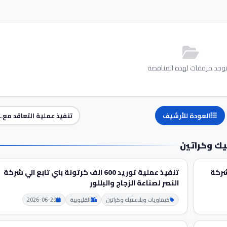
توجد مرفقات لهذه المناقصة
العودة للأرشيف
تنفيذ عملية التعاقد مع...
ك وكراتين
لي شركة
تنفيذ عملية توريد 600 الف كرتونة بني تابع الي شركة
النصر لصناعة الزجاج والبللور
كيماويات وبلاستيك وكراتين
القليوبية
2026-06-29