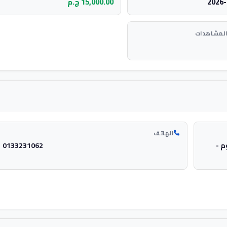
2026-
15,000.00 ج.م
المشاهدات
الهاتف
م -
0133231062