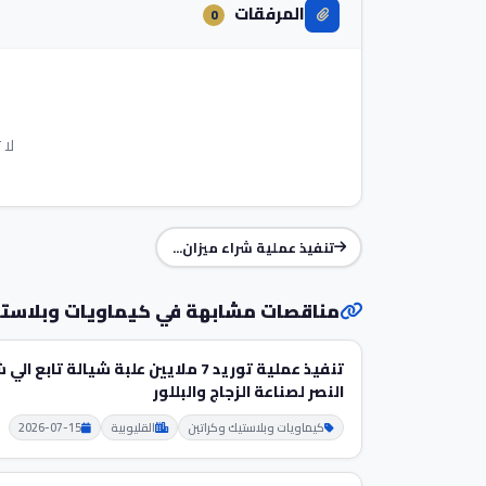
المرفقات
0
لا 
تنفيذ عملية شراء ميزان...
مناقصات مشابهة في كيماويات وبلاستي
تنفيذ عملية توريد 7 ملايين علبة شيالة تابع ا
النصر لصناعة الزجاج والبللور
كيماويات وبلاستيك وكراتين
القليوبية
2026-07-15