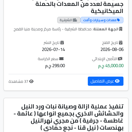
جسيمة لعدد من المعدات بالحملة
الميكانيكية
معدات وسيارات وألات
الشرقية
الجهة المعلنة:
محافظة الشرقية - رئاسة مركز ومدينة منيا القمح
تاريخ الفتح
تاريخ النشر
2026-07-14
2026-08-06
التأمين الإبتدائي
سعر الكراسة
45,000.00 ج.م
299.00 ج.م
عرض التفاصيل
37 مشاهدة
تنفيذ عملية ازالة وصيانة نبات ورد النيل
والحشائش الاخري بجميع انواعها ( عائمة -
غاطسة - جرفية ) من مجري نهرالنيل
بهندسات ( نيل قنا - نجع حمادى )